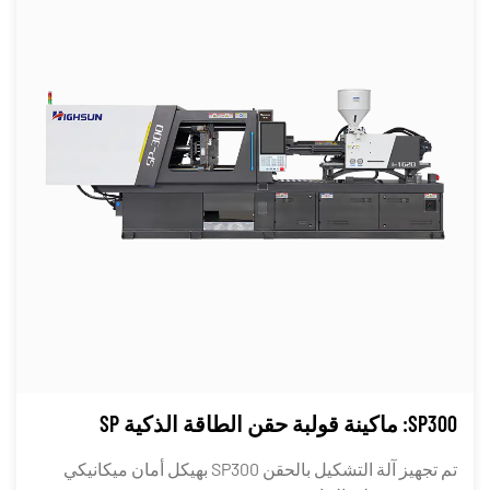
SP300: ماكينة قولبة حقن الطاقة الذكية SP
تم تجهيز آلة التشكيل بالحقن SP300 بهيكل أمان ميكانيكي