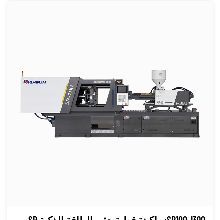
SP100-I390: ماكينة قولبة حقن الطاقة الذكية SP