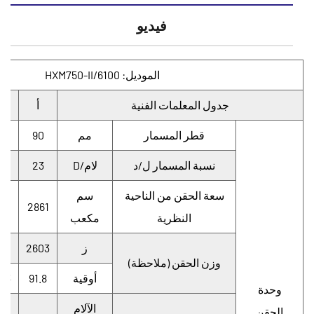
فيديو
الموديل: HXM750-II/6100
جدول المعلمات الفنية
أ
ب
قطر المسمار
مم
90
5
نسبة المسمار ل/د
لام/D
23
2
سعة الحقن من الناحية
سم
88
2861
النظرية
مكعب
ز
2603
01
وزن الحقن (ملاحظة)
أوقية
91.8
2.3
وحدة
الآلام
الحقن