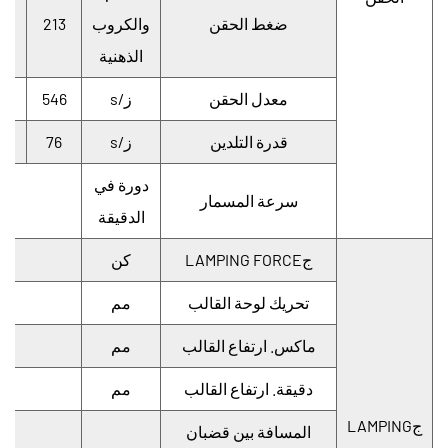
ضغط الحقن
والكروب
213
91
الذهنية
معدل الحقن
ز/s
546
08
قدرة التلدين
ز/s
76
5
دورة في
سرعة المسمار
الدقيقة
جLAMPING FORCE
كن
تحريك لوحة القالب
مم
ماكس. ارتفاع القالب
مم
دقيقة. ارتفاع القالب
مم
جLAMPING
المسافة بين قضبان
مم
0