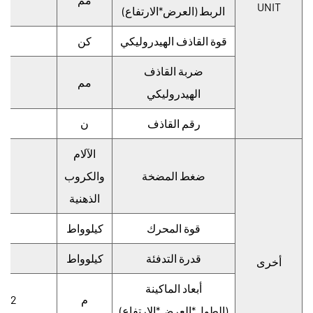
UNIT
الربط (العرض*الارتفاع)
قوة القاذف الهيدروليكي
كن
ضربة القاذف
مم
الهيدروليكي
رقم القاذف
ن
الآلام
ضغط المضخة
والكروب
الذهنية
قوة المحرك
كيلوواط
قدرة التدفئة
كيلوواط
أخرى
أبعاد الماكينة
م
*2.34*2.77
(الطول*العرض*الارتفاع)