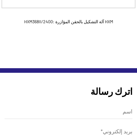
HXM368II/2400: آلة التشكيل بالحقن المؤازرة HXM
اترك رسالة