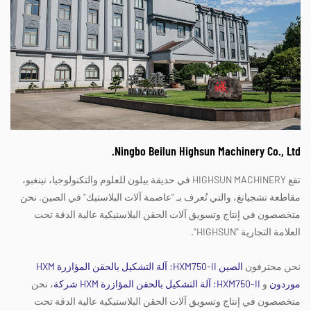
Ningbo Beilun Highsun Machinery Co., Ltd.
تقع HIGHSUN MACHINERY في حديقة بيلون للعلوم والتكنولوجيا، نينغبو،
مقاطعة تشجيانغ، والتي تُعرف بـ "عاصمة آلات البلاستيك" في الصين. نحن
متخصصون في إنتاج وتسويق آلات الحقن البلاستيكية عالية الدقة تحت
العلامة التجارية "HIGHSUN".
نحن محترفون
الصين HXM750-II: آلة التشكيل بالحقن المؤازرة HXM
موردون
و
HXM750-II: آلة التشكيل بالحقن المؤازرة HXM شركة
، نحن
متخصصون في إنتاج وتسويق آلات الحقن البلاستيكية عالية الدقة تحت