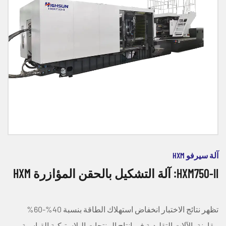
آلة سيرفو HXM
HXM750-II: آلة التشكيل بالحقن المؤازرة HXM
تظهر نتائج الاختبار انخفاض استهلاك الطاقة بنسبة 40%-60%
مقارنة بالآلات التقليدية في إنتاج المنتجات البلاستيكية القياسية.