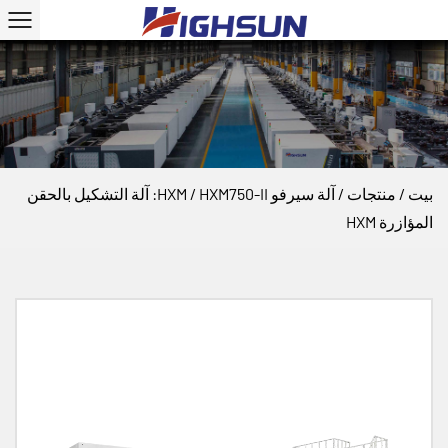
بيت
/
منتجات
/
آلة سيرفو HXM
/
HXM750-II: آلة التشكيل بالحقن
المؤازرة HXM