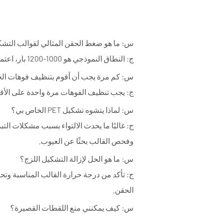
س:
ما هو ضغط الحقن المثالي لقوالب التشكيل T
ج:
النطاق النموذجي هو 1000-1200 بار، اعتمادًا على مواصفات المواد والماكينة.
س:
كم مرة يجب أن أقوم بتنظيف فوهات ال
ج:
يجب تنظيف الفوهات مرة واحدة على الأقل ف
س:
لماذا يتشوه تشكيل PET الخاص بي؟
ج:
غالبًا ما يحدث الالتواء بسبب مشكلات الت
وفحص القالب بحثًا عن العيوب.
س:
ما هو الحل لإزالة التشكيل اللزج؟
ج:
تأكد من درجة حرارة القالب المناسبة وت
الحقن.
س:
كيف يمكنني منع اللقطات القصيرة؟