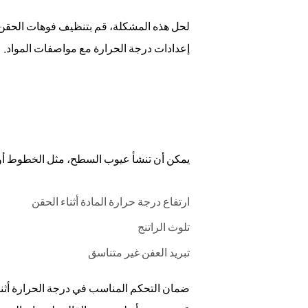
عيوب
لحل هذه المشكلة، قم بتنظيف فوهات الحقن وص
السطح
إعدادات درجة الحرارة مع مواصفات المواد.
4
3.
لقطات
قصيرة
5
4.
يمكن أن تنشأ عيوب السطح، مثل الخطوط أو ا
تزييفها
أو
تشويهها
ارتفاع درجة حرارة المادة أثناء الحقن
6
تلوث الراتنج
5.
تبريد العفن غير متناسق
إزالة
التشكيل
ضمان التحكم المناسب في درجة الحرارة أثناء
اللزج