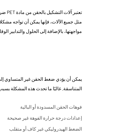
المشكلات
الشائعة
تعتبر 
في
مثل جميع الآلات، فإنها يمكن أن تواجه مشكلا
ماكينات
مواجهتها، بالإضافة إلى الحلول والتدابير الوقائ
قولبة
حقن
بريفورم
PET
2
1.
يمكن أن يؤدي ضغط الحقن غير المتساوي إلى
ضغط
المتناسقة. غالبًا ما تحدث هذه المشكلة بسبب
الحقن
غير
المتساوي
فوهات الحقن المسدودة أو البالية
3
إعدادات درجة حرارة الفوهة غير صحيحة
2.
الضغط الهيدروليكي غير كاف أو متقلب
تشكيل