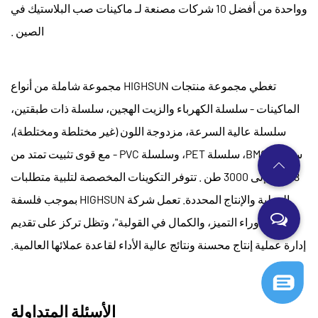
وواحدة من أفضل 10 شركات مصنعة لـ
ماكينات صب البلاستيك في
الصين
.
تغطي مجموعة منتجات HIGHSUN مجموعة شاملة من أنواع
الماكينات - سلسلة الكهرباء والزيت الهجين، سلسلة ذات طبقتين،
سلسلة عالية السرعة، مزدوجة اللون (غير مختلطة ومختلطة)،
سلسلة BMC، سلسلة PET، وسلسلة PVC - مع قوى تثبيت تمتد من
98 طن إلى 3000 طن
. تتوفر التكوينات المخصصة لتلبية متطلبات
العملية والإنتاج المحددة. تعمل شركة HIGHSUN بموجب فلسفة
"السعي وراء التميز، والكمال في القولبة"، وتظل تركز على تقديم
إدارة عملية إنتاج محسنة ونتائج عالية الأداء لقاعدة عملائها العالمية.
الأسئلة المتداولة