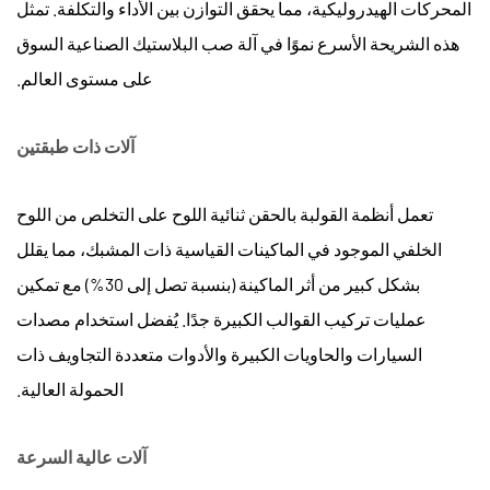
علامات
المحركات الهيدروليكية، مما يحقق التوازن بين الأداء والتكلفة. تمثل
بالوعة
هذه الشريحة الأسرع نموًا في
آلة صب البلاستيك الصناعية
السوق
7.4
على مستوى العالم.
Warpage
وتغير
آلات ذات طبقتين
الأبعاد
7.5
الفقاعات
تعمل أنظمة القولبة بالحقن ثنائية اللوح على التخلص من اللوح
والفراغات
الخلفي الموجود في الماكينات القياسية ذات المشبك، مما يقلل
8
بشكل كبير من أثر الماكينة (بنسبة تصل إلى 30%) مع تمكين
حول
عمليات تركيب القوالب الكبيرة جدًا. يُفضل استخدام مصدات
آلات
السيارات والحاويات الكبيرة والأدوات متعددة التجاويف ذات
حقن
صب
الحمولة العالية.
HIGHSUN
9
آلات عالية السرعة
الأسئلة