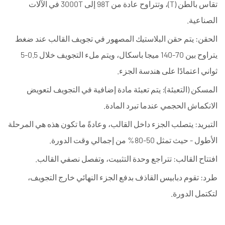
تقاس بالطن (T)، وتتراوح عادة من 98T إلى 3000T في الآلات
الحقن
الصناعية.
2
الحقن:
المكونات
يتم حقن البلاستيك المصهور في تجويف القالب عند ضغط
الرئيسية
يتراوح بين 70-140 ميجا باسكال، ويتم ملء التجويف خلال 0.5-5
لآلة
ثواني اعتمادًا على هندسة الجزء.
قولبة
المسكن (التعبئة):
يتم تعبئة مادة إضافية في التجويف لتعويض
الحقن
الانكماش الحجمي عندما تبرد المادة.
2.1
وحدة
التبريد:
يتصلب الجزء داخل القالب، وعادةً ما تكون هذه هي المرحلة
الحقن
الأطول - حيث تمثل 50-80% من إجمالي وقت الدورة.
2.2
افتتاح القالب:
تتراجع وحدة التثبيت، وتفصل نصفي القالب.
وحدة
لقط
طرد:
تقوم دبابيس القاذف بدفع الجزء النهائي خارج التجويف،
2.3
لتكتمل الدورة.
قالب
لآلة