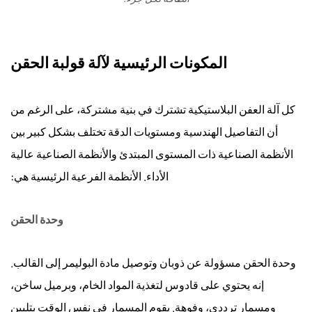
3.2
الآلات
الكهربائية
المكونات الرئيسية لآلة قولبة الحقن
والهجينة
المؤازرة
الهيدروليكية
كل
آلة العفن البلاستيكية
تشترك في بنية مشتركة، على الرغم من
3.3
أن التفاصيل الهندسية ومستويات الدقة تختلف بشكل كبير بين
آلات
الأنظمة الصناعية ذات المستوى المبتدئ والأنظمة الصناعية عالية
ذات
الأداء. الأنظمة الفرعية الرئيسية هي:
طبقتين
3.4
وحدة الحقن
آلات
عالية
السرعة
وحدة الحقن مسؤولة عن ذوبان وتوصيل مادة البوليمر إلى القالب.
3.5
إنه يحتوي على قادوس لتغذية المواد الخام، وبرميل ساخن،
آلات
ومسمار ترددي، وفوهة. يقوم المسمار في نفس الوقت بتليين