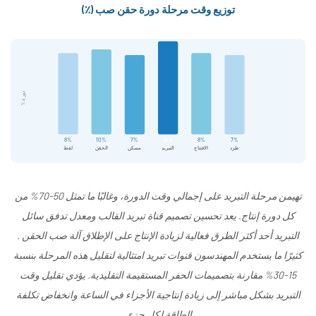
التشكيل
توزيع وقت مرحلة دورة حقن صب (٪)
بالحقن
2.4
أنظمة
القيادة
دورة %
الهيدروليكية
والكهربائية
3
8%
10%
7%
60%
8%
7%
طرد
الافتتاح
التبريد
مسكن
الحقن
لقط
أنواع
ماكينات
القولبة
تهيمن مرحلة التبريد على إجمالي وقت الدورة، وغالبًا ما تمثل 50-70% من
بالحقن
كل دورة إنتاج. يعد تحسين تصميم قناة تبريد القالب ومعدل تدفق سائل
3.1
التبريد أحد أكثر الطرق فعالية لزيادة الإنتاج على الإطلاق
آلة صب الحقن
.
ماكينات
كثيرًا ما يستخدم المهندسون قنوات تبريد امتثالية لتقليل هذه المرحلة بنسبة
قولبة
15-30% مقارنة بتصميمات الحفر المستقيمة التقليدية. يؤدي تقليل وقت
الحقن
التبريد بشكل مباشر إلى زيادة إنتاجية الأجزاء في الساعة وانخفاض تكلفة
الهيدروليكية
الطاقة لكل جزء.