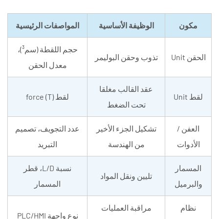
لتطبيقك
6.1
مكون
الوظيفة الأساسية
المواصفات الرئيسية
الخطوة
حجم اللقطة (سم³)،
1:
الحقن Unit
تذوب وحقن البوليمر
تحديد
معدل الحقن
متطلبات
عقد القالب مغلقا
قوة
لقط Unit
لقط force (T)
التثبيت
تحت الضغط
6.2
العفن /
تشكيل الجزء الأخير
عدد التجويف، تصميم
الخطوة
2:
الأدوات
من الهندسة
التبريد
تحديد
المسمار
نسبة L/D، قطر
حجم
تليين ونقل المواد
اللقطة
والبرميل
المسمار
وسعة
نظام
مراقبة العمليات
الحقن
نوع واجهة PLC/HMI