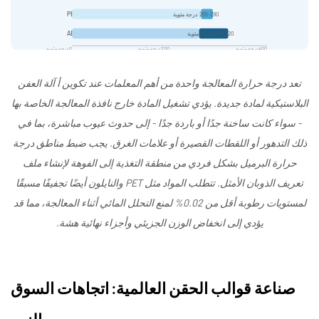
PET
265-290 درجة مئوية
الكمبيوتر/ABS
260-320 درجة مئوية
400 درجة مئوية
200 درجة مئوية
0 درجة مئوية
تعد درجة حرارة المعالجة واحدة من أهم المعلمات عند تكوين أ
آلة العفن
البلاستيكية
لمادة جديدة. يؤدي تشغيل المادة خارج نافذة المعالجة الخاصة بها
- سواء كانت ساخنة جدًا أو باردة جدًا - إلى حدوث عيوب مباشرة، بما في
ذلك التدهور أو اللقطات القصيرة أو علامات الغرق. يجب ضبط مناطق درجة
حرارة البرميل بشكل فردي من منطقة التغذية إلى الفوهة لإنشاء ملف
تعريف الذوبان الأمثل. تتطلب المواد مثل PET والنايلون أيضًا تجفيفًا مسبقًا
لمستويات رطوبة أقل من 0.02% لمنع التحلل المائي أثناء المعالجة، مما قد
يؤدي إلى انخفاض الوزن الجزيئي وأجزاء نهائية هشة.
صناعة قوالب الحقن العالمية: اتجاهات السوق
والنمو