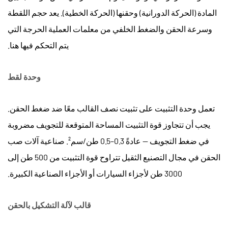
متعددة
المادة (الحركة الدورانية) وحقنها (الحركة الخطية). يعد حجم اللقطة
الألوان
والمتخصصة
وسرعة الحقن والضغط الخلفي من معلمات العملية الحرجة التي
4
يتم التحكم فيها هنا.
المواد
المتوافقة
وحدة لقط
مع
ماكينات
تعمل وحدة التثبيت على تثبيت نصف القالب معًا ضد ضغط الحقن.
القولبة
يجب أن تتجاوز قوة التثبيت المساحة المتوقعة للتجويف مضروبة
بالحقن
4.1
في ضغط التجويف — عادةً 0.3–0.5 طن/سم². صناعية
آلات صب
اللدائن
الحقن
في مجال التصنيع الثقيل تتراوح قوة التثبيت من 500 طن إلى
الحرارية
3000 طن لأجزاء السيارات أو الأجزاء الصناعية الكبيرة.
الشائعة
المعالجة
قالب لآلة التشكيل بالحقن
5
صناعة