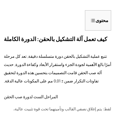
محتوى
1
كيف
كيف تعمل آلة التشكيل بالحقن: الدورة الكاملة
تعمل
آلة
تتبع عملية التشكيل بالحقن دورة متسلسلة دقيقة. تعد كل مرحلة
التشكيل
أمرًا بالغ الأهمية لجودة الجزء واستقرار الأبعاد وكفاءة الدورة. حديث
بالحقن:
الدورة
آلة صب الحقن
قامت التصميمات بتحسين هذه الدورة لتحقيق
الكاملة
تفاوتات التكرار ضمن ± 0.01 مم على المكونات عالية الدقة.
1.1
المراحل
المراحل الست لدورة صب الحقن
الست
لدورة
لقط:
يتم إغلاق نصفي القالب وتأمينهما تحت قوة تثبيت عالية،
صب