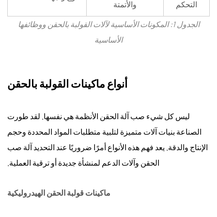
6.3
التحكم
والأتمتة
الخطوة
الجدول 1: المكونات الأساسية لآلات القولبة بالحقن ووظائفها
3:
الأساسية
تقييم
حجم
القرص
أنواع ماكينات القولبة بالحقن
وتباعد
شريط
الربط
ليس كل شيء
صب آلة الحقن
الأنظمة هي نفسها. لقد طورت
6.4
الصناعة بنيات آلات متميزة لتلبية متطلبات المواد المحددة وحجم
الخطوة
الإنتاج والدقة. يعد فهم هذه الأنواع أمرًا ضروريًا عند التحديد
آلة صب
4:
مطابقة
الحقن وآلات الدعم
لمنشأة جديدة أو ترقية العملية.
نوع
محرك
ماكينات قولبة الحقن الهيدروليكية
الأقراص
مع