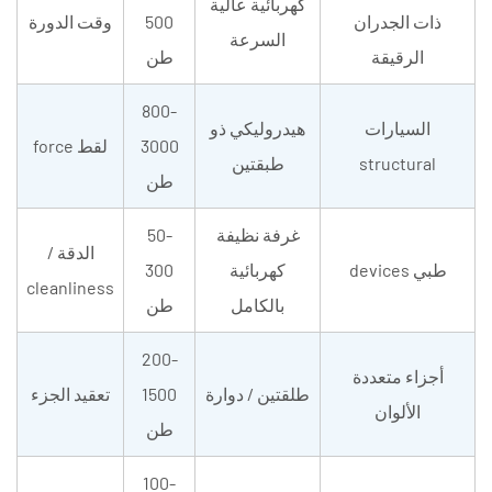
كهربائية عالية
ذات الجدران
500
وقت الدورة
السرعة
الرقيقة
طن
800-
السيارات
هيدروليكي ذو
3000
لقط force
structural
طبقتين
طن
غرفة نظيفة
50-
الدقة /
طبي devices
كهربائية
300
cleanliness
بالكامل
طن
200-
أجزاء متعددة
طلقتين / دوارة
1500
تعقيد الجزء
الألوان
طن
100-