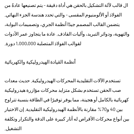
قوالب
ال
قالب لآلة التشكيل بالحقن
هي أداة دقيقة - يتم تصنيعها عادةً من
الحقن
الفولاذ أو الألومنيوم المقسى - والتي تحدد هندسة الجزء النهائي.
العالمية:
يتضمن القالب المصمم جيدًا أنظمة الجري، وتصميمات البوابة،
اتجاهات
والتهوية، ودوائر التبريد، وآليات القاذف. عادة ما يتجاوز عمر الأدوات
السوق
لقوالب الفولاذ المتصلبة 1,000,000 دورة.
والنمو
5.1
أهم
أنظمة القيادة الهيدروليكية والكهربائية
قطاعات
التطبيق
تستخدم الآلات التقليدية المحركات الهيدروليكية. حديث
معدات
6
صب الحقن
تستخدم بشكل متزايد محركات مؤازرة هيدروليكية
كيفية
كهربائية بالكامل أو هجينة، مما يوفر توفيرًا في الطاقة بنسبة تتراوح
اختيار
آلة
بين 40 و70% مقارنة بالأنظمة الهيدروليكية التقليدية. إن الاختيار
التشكيل
بين أنواع محركات الأقراص له آثار كبيرة على الدقة والتكرار وتكلفة
بالحقن
التشغيل.
المناسبة