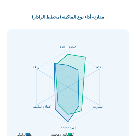
مقارنة أداء نوع الماكينة (مخطط الرادار)
كفاءة الطاقة
الدقة
براعة
السرعة
كفاءة التكلفة
لقط Force
كهربائية / هجينة
هيدروليكي